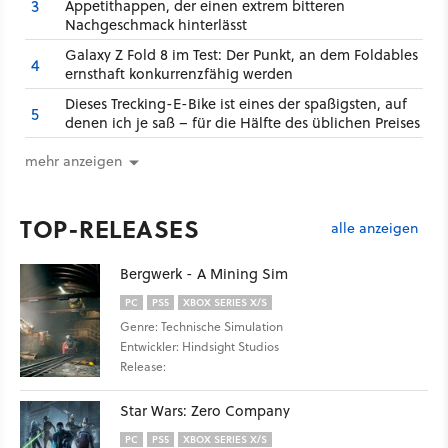
3
Appetithappen, der einen extrem bitteren
Nachgeschmack hinterlässt
Galaxy Z Fold 8 im Test: Der Punkt, an dem Foldables
4
ernsthaft konkurrenzfähig werden
Dieses Trecking-E-Bike ist eines der spaßigsten, auf
5
denen ich je saß – für die Hälfte des üblichen Preises
mehr anzeigen
TOP-RELEASES
alle anzeigen
Bergwerk - A Mining Sim
PC
PS5
XBOX SERIES X/S
Genre: Technische Simulation
Entwickler: Hindsight Studios
Release:
Star Wars: Zero Company
PC
PS5
XBOX SERIES X/S