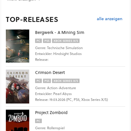
TOP-RELEASES
alle anzeigen
Bergwerk - A Mining Sim
PC
PS5
XBOX SERIES X/S
Genre: Technische Simulation
Entwickler: Hindsight Studios
Release:
Crimson Desert
PC
PS5
XBOX SERIES X/S
Genre: Action-Adventure
Entwickler: Pearl Abyss
Release: 19.03.2026 (PC, PS5, Xbox Series X/S)
Project Zomboid
PC
Genre: Rollenspiel