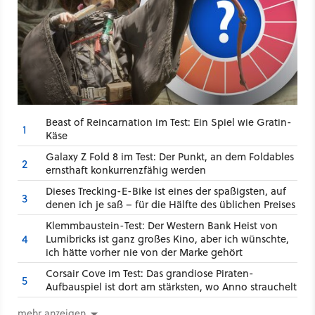
Beast of Reincarnation im Test: Ein Spiel wie Gratin-
1
Käse
Galaxy Z Fold 8 im Test: Der Punkt, an dem Foldables
2
ernsthaft konkurrenzfähig werden
Dieses Trecking-E-Bike ist eines der spaßigsten, auf
3
denen ich je saß – für die Hälfte des üblichen Preises
Klemmbaustein-Test: Der Western Bank Heist von
4
Lumibricks ist ganz großes Kino, aber ich wünschte,
ich hätte vorher nie von der Marke gehört
Corsair Cove im Test: Das grandiose Piraten-
5
Aufbauspiel ist dort am stärksten, wo Anno strauchelt
mehr anzeigen