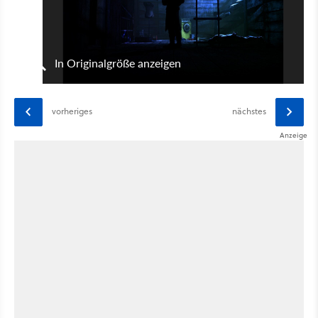
In Originalgröße anzeigen
vorheriges
nächstes