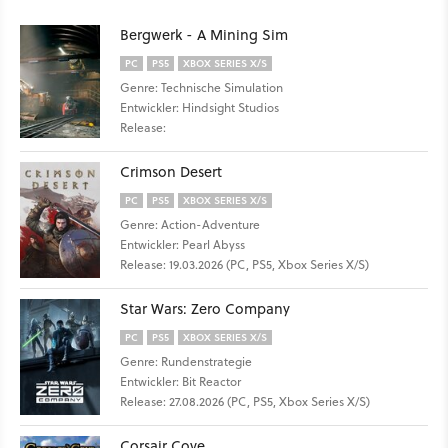
Bergwerk - A Mining Sim
PC
PS5
XBOX SERIES X/S
Genre: Technische Simulation
Entwickler: Hindsight Studios
Release:
Crimson Desert
PC
PS5
XBOX SERIES X/S
Genre: Action-Adventure
Entwickler: Pearl Abyss
Release: 19.03.2026 (PC, PS5, Xbox Series X/S)
Star Wars: Zero Company
PC
PS5
XBOX SERIES X/S
Genre: Rundenstrategie
Entwickler: Bit Reactor
Release: 27.08.2026 (PC, PS5, Xbox Series X/S)
Corsair Cove