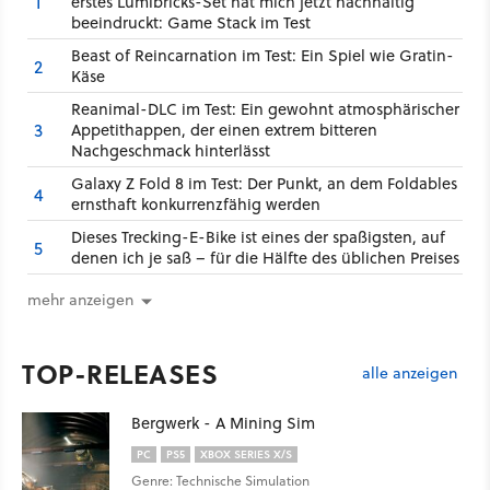
1
erstes Lumibricks-Set hat mich jetzt nachhaltig
beeindruckt: Game Stack im Test
Beast of Reincarnation im Test: Ein Spiel wie Gratin-
2
Käse
Reanimal-DLC im Test: Ein gewohnt atmosphärischer
3
Appetithappen, der einen extrem bitteren
Nachgeschmack hinterlässt
Galaxy Z Fold 8 im Test: Der Punkt, an dem Foldables
4
ernsthaft konkurrenzfähig werden
Dieses Trecking-E-Bike ist eines der spaßigsten, auf
5
denen ich je saß – für die Hälfte des üblichen Preises
mehr anzeigen
TOP-RELEASES
alle anzeigen
Bergwerk - A Mining Sim
PC
PS5
XBOX SERIES X/S
Genre: Technische Simulation