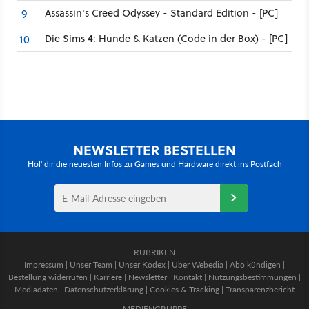
Assassin's Creed Odyssey - Standard Edition - [PC]
9
Die Sims 4: Hunde & Katzen (Code in der Box) - [PC]
10
NEWSLETTER BESTELLEN
Hol' dir die neuesten Infos zu Games und Hardware direkt ins Postfach
RUBRIKEN
Impressum
|
Unser Team
|
Unser Kodex
|
Über Webedia
|
Abo kündigen
|
Bestellung widerrufen
|
Karriere
|
Newsletter
|
Kontakt
|
Nutzungsbestimmungen
|
Mediadaten
|
Datenschutzerklärung
|
Cookies & Tracking
|
Transparenzbericht
MEDIENGRUPPE