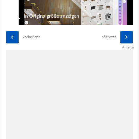
In Originalgröße anzeigen
vorheriges
nächstes