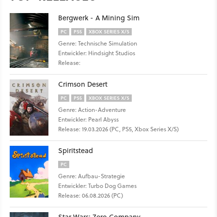
Bergwerk - A Mining Sim
PC
PS5
XBOX SERIES X/S
Genre: Technische Simulation
Entwickler: Hindsight Studios
Release:
Crimson Desert
PC
PS5
XBOX SERIES X/S
Genre: Action-Adventure
Entwickler: Pearl Abyss
Release: 19.03.2026 (PC, PS5, Xbox Series X/S)
Spiritstead
PC
Genre: Aufbau-Strategie
Entwickler: Turbo Dog Games
Release: 06.08.2026 (PC)
Star Wars: Zero Company