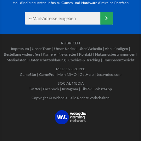
Hol' dir die neuesten Infos zu Games und Hardware direkt ins Postfach
RUBRIKEN
Impressum
|
Unser Team
|
Unser Kodex
|
Über Webedia
|
Abo kündigen
|
Bestellung widerrufen
|
Karriere
|
Newsletter
|
Kontakt
|
Nutzungsbestimmungen
|
Mediadaten
|
Datenschutzerklärung
|
Cookies & Tracking
|
Transparenzbericht
MEDIENGRUPPE
GameStar
|
GamePro
|
Mein MMO
|
GetHero
|
Jeuxvideo.com
SOCIAL MEDIA
Twitter
|
Facebook
|
Instagram
|
TikTok
|
WhatsApp
Copyright © Webedia - alle Rechte vorbehalten