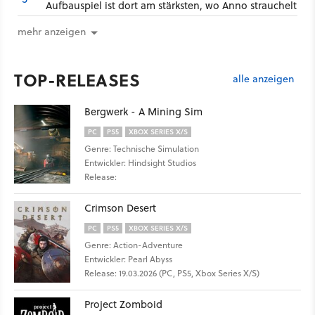
Aufbauspiel ist dort am stärksten, wo Anno strauchelt
mehr anzeigen
TOP-RELEASES
alle anzeigen
Bergwerk - A Mining Sim
PC
PS5
XBOX SERIES X/S
Genre: Technische Simulation
Entwickler: Hindsight Studios
Release:
Crimson Desert
PC
PS5
XBOX SERIES X/S
Genre: Action-Adventure
Entwickler: Pearl Abyss
Release: 19.03.2026 (PC, PS5, Xbox Series X/S)
Project Zomboid