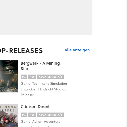
OP-RELEASES
alle anzeigen
Bergwerk - A Mining
Sim
PC
PS5
XBOX SERIES X/S
Genre: Technische Simulation
Entwickler: Hindsight Studios
Release:
Crimson Desert
PC
PS5
XBOX SERIES X/S
Genre: Action-Adventure