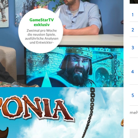
1
2
3
4
5
meh