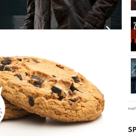
meh
S