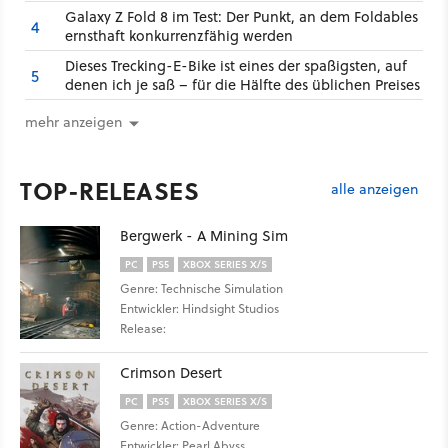
Galaxy Z Fold 8 im Test: Der Punkt, an dem Foldables
4
ernsthaft konkurrenzfähig werden
Dieses Trecking-E-Bike ist eines der spaßigsten, auf
5
denen ich je saß – für die Hälfte des üblichen Preises
mehr anzeigen
TOP-RELEASES
alle anzeigen
Bergwerk - A Mining Sim
PC
PS5
XBOX SERIES X/S
Genre: Technische Simulation
Entwickler: Hindsight Studios
Release:
Crimson Desert
PC
PS5
XBOX SERIES X/S
Genre: Action-Adventure
Entwickler: Pearl Abyss