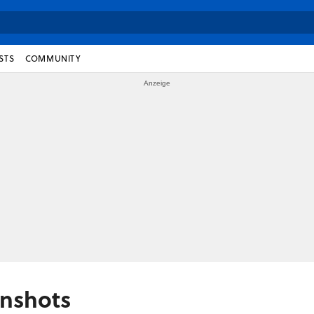
STS
COMMUNITY
enshots