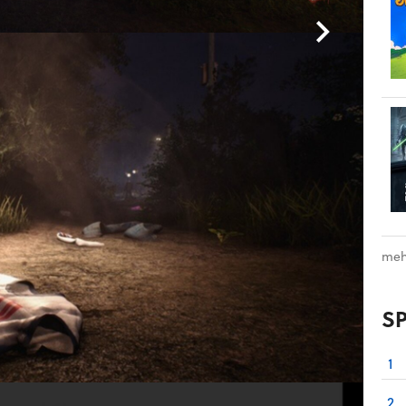
meh
S
1
2