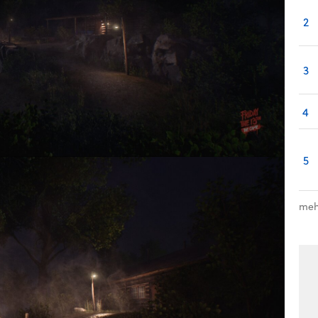
2
3
4
5
meh