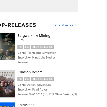
OP-RELEASES
alle anzeigen
Bergwerk - A Mining
Sim
PC
PS5
XBOX SERIES X/S
Genre: Technische Simulation
Entwickler: Hindsight Studios
Release:
Crimson Desert
PC
PS5
XBOX SERIES X/S
Genre: Action-Adventure
Entwickler: Pearl Abyss
Release: 19.03.2026 (PC, PS5, Xbox Series X/S)
Spiritstead