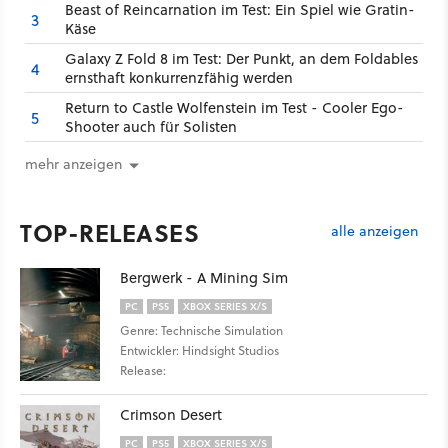
Beast of Reincarnation im Test: Ein Spiel wie Gratin-
3
Käse
Galaxy Z Fold 8 im Test: Der Punkt, an dem Foldables
4
ernsthaft konkurrenzfähig werden
Return to Castle Wolfenstein im Test - Cooler Ego-
5
Shooter auch für Solisten
mehr anzeigen
TOP-RELEASES
alle anzeigen
Bergwerk - A Mining Sim
PC
PS5
XBOX SERIES X/S
Genre: Technische Simulation
Entwickler: Hindsight Studios
Release:
Crimson Desert
PC
PS5
XBOX SERIES X/S