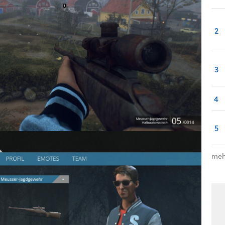
2
3
4
5
meh