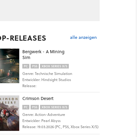
OP-RELEASES
alle anzeigen
Bergwerk - A Mining
Sim
PC
PS5
XBOX SERIES X/S
Genre: Technische Simulation
Entwickler: Hindsight Studios
Release:
Crimson Desert
PC
PS5
XBOX SERIES X/S
Genre: Action-Adventure
Entwickler: Pearl Abyss
Release: 19.03.2026 (PC, PS5, Xbox Series X/S)