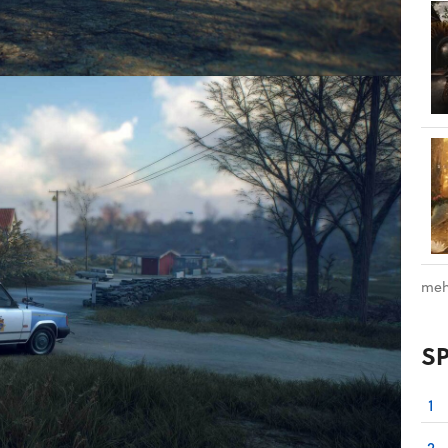
meh
S
1