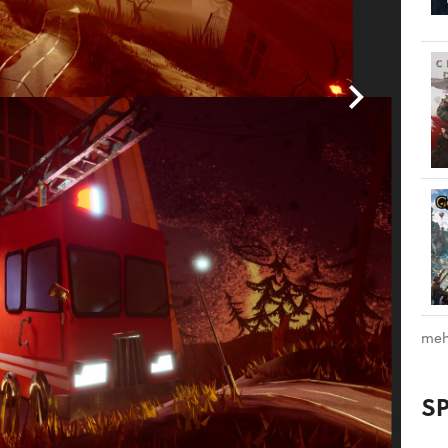
meh
S