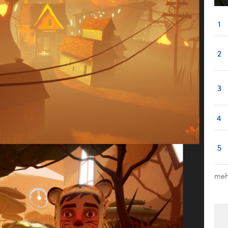
1
2
3
4
5
meh