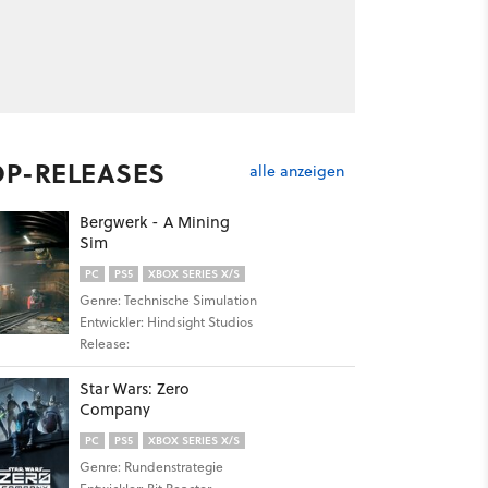
OP-RELEASES
alle anzeigen
Bergwerk - A Mining
Sim
PC
PS5
XBOX SERIES X/S
Genre: Technische Simulation
Entwickler: Hindsight Studios
Release:
Star Wars: Zero
Company
PC
PS5
XBOX SERIES X/S
Genre: Rundenstrategie