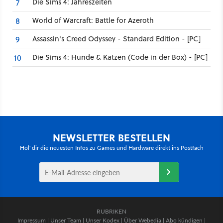
Die Sims 4: Jahreszeiten
7
World of Warcraft: Battle for Azeroth
8
Assassin's Creed Odyssey - Standard Edition - [PC]
9
Die Sims 4: Hunde & Katzen (Code in der Box) - [PC]
10
NEWSLETTER BESTELLEN
Hol' dir die neuesten Infos zu Games und Hardware direkt ins Postfach
RUBRIKEN
Impressum
|
Unser Team
|
Unser Kodex
|
Über Webedia
|
Abo kündigen
|