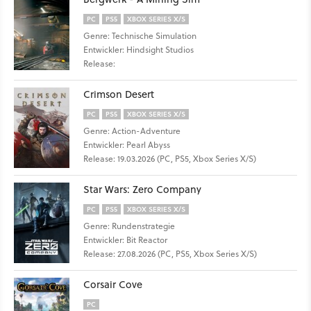
PC
PS5
XBOX SERIES X/S
Genre: Technische Simulation
Entwickler: Hindsight Studios
Release:
Crimson Desert
PC
PS5
XBOX SERIES X/S
Genre: Action-Adventure
Entwickler: Pearl Abyss
Release: 19.03.2026 (PC, PS5, Xbox Series X/S)
Star Wars: Zero Company
PC
PS5
XBOX SERIES X/S
Genre: Rundenstrategie
Entwickler: Bit Reactor
Release: 27.08.2026 (PC, PS5, Xbox Series X/S)
Corsair Cove
PC