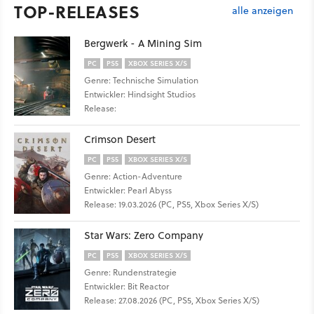
TOP-RELEASES
alle anzeigen
Bergwerk - A Mining Sim
PC
PS5
XBOX SERIES X/S
Genre: Technische Simulation
Entwickler: Hindsight Studios
Release:
Crimson Desert
PC
PS5
XBOX SERIES X/S
Genre: Action-Adventure
Entwickler: Pearl Abyss
Release: 19.03.2026 (PC, PS5, Xbox Series X/S)
Star Wars: Zero Company
PC
PS5
XBOX SERIES X/S
Genre: Rundenstrategie
Entwickler: Bit Reactor
Release: 27.08.2026 (PC, PS5, Xbox Series X/S)