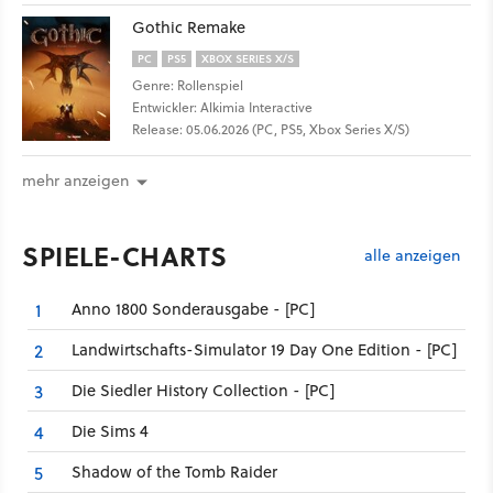
Gothic Remake
PC
PS5
XBOX SERIES X/S
Genre: Rollenspiel
Entwickler: Alkimia Interactive
Release: 05.06.2026 (PC, PS5, Xbox Series X/S)
mehr anzeigen
SPIELE-CHARTS
alle anzeigen
Anno 1800 Sonderausgabe - [PC]
1
Landwirtschafts-Simulator 19 Day One Edition - [PC]
2
Die Siedler History Collection - [PC]
3
Die Sims 4
4
Shadow of the Tomb Raider
5