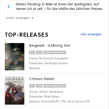
Dieses Trecking-E-Bike ist eines der spaßigsten, auf
5
denen ich je saß – für die Hälfte des üblichen Preises
mehr anzeigen
TOP-RELEASES
alle anzeigen
Bergwerk - A Mining Sim
PC
PS5
XBOX SERIES X/S
Genre: Technische Simulation
Entwickler: Hindsight Studios
Release:
Crimson Desert
PC
PS5
XBOX SERIES X/S
Genre: Action-Adventure
Entwickler: Pearl Abyss
Release: 19.03.2026 (PC, PS5, Xbox Series X/S)