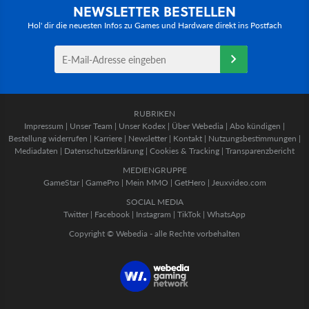
NEWSLETTER BESTELLEN
Hol' dir die neuesten Infos zu Games und Hardware direkt ins Postfach
RUBRIKEN
Impressum
|
Unser Team
|
Unser Kodex
|
Über Webedia
|
Abo kündigen
|
Bestellung widerrufen
|
Karriere
|
Newsletter
|
Kontakt
|
Nutzungsbestimmungen
|
Mediadaten
|
Datenschutzerklärung
|
Cookies & Tracking
|
Transparenzbericht
MEDIENGRUPPE
GameStar
|
GamePro
|
Mein MMO
|
GetHero
|
Jeuxvideo.com
SOCIAL MEDIA
Twitter
|
Facebook
|
Instagram
|
TikTok
|
WhatsApp
Copyright © Webedia - alle Rechte vorbehalten