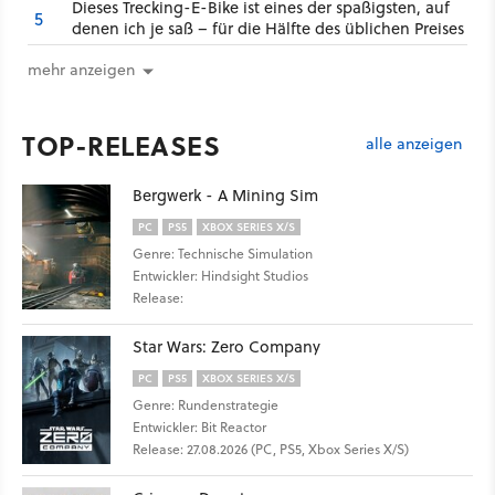
Dieses Trecking-E-Bike ist eines der spaßigsten, auf
5
denen ich je saß – für die Hälfte des üblichen Preises
mehr anzeigen
TOP-RELEASES
alle anzeigen
Bergwerk - A Mining Sim
PC
PS5
XBOX SERIES X/S
Genre: Technische Simulation
Entwickler: Hindsight Studios
Release:
Star Wars: Zero Company
PC
PS5
XBOX SERIES X/S
Genre: Rundenstrategie
Entwickler: Bit Reactor
Release: 27.08.2026 (PC, PS5, Xbox Series X/S)