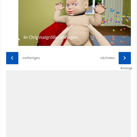
In Originalgröße anzeigen
vorheriges
nächstes