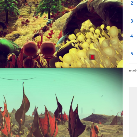
2
3
4
5
meh