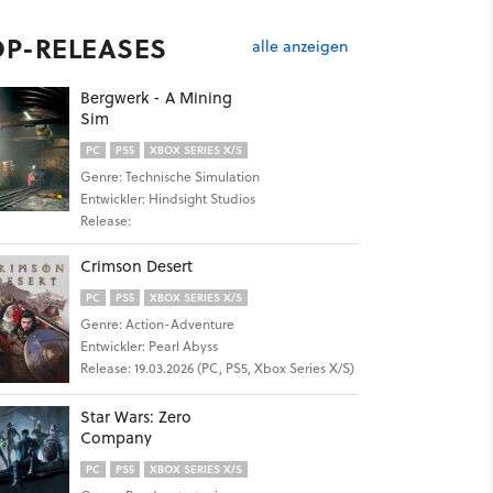
OP-RELEASES
alle anzeigen
Bergwerk - A Mining
Sim
PC
PS5
XBOX SERIES X/S
Genre: Technische Simulation
Entwickler: Hindsight Studios
Release:
Crimson Desert
PC
PS5
XBOX SERIES X/S
Genre: Action-Adventure
Entwickler: Pearl Abyss
Release: 19.03.2026 (PC, PS5, Xbox Series X/S)
Star Wars: Zero
Company
PC
PS5
XBOX SERIES X/S