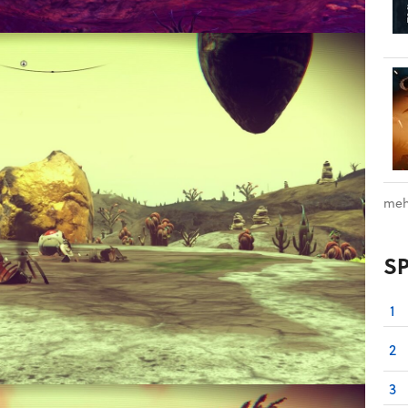
meh
S
1
2
3