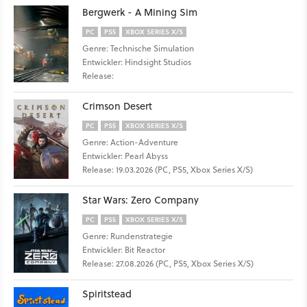
Bergwerk - A Mining Sim
PC
PS5
XBOX SERIES X/S
Genre: Technische Simulation
Entwickler: Hindsight Studios
Release:
Crimson Desert
PC
PS5
XBOX SERIES X/S
Genre: Action-Adventure
Entwickler: Pearl Abyss
Release: 19.03.2026 (PC, PS5, Xbox Series X/S)
Star Wars: Zero Company
PC
PS5
XBOX SERIES X/S
Genre: Rundenstrategie
Entwickler: Bit Reactor
Release: 27.08.2026 (PC, PS5, Xbox Series X/S)
Spiritstead