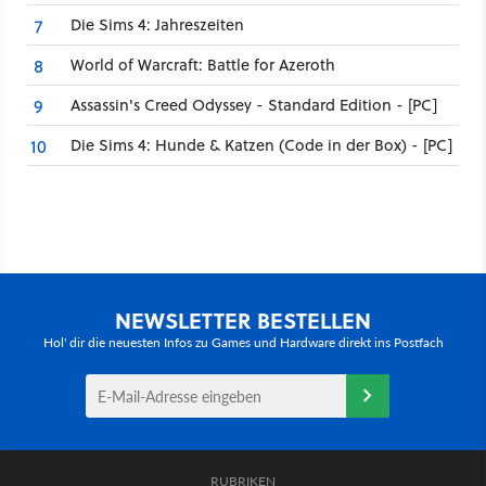
Die Sims 4: Jahreszeiten
7
World of Warcraft: Battle for Azeroth
8
Assassin's Creed Odyssey - Standard Edition - [PC]
9
Die Sims 4: Hunde & Katzen (Code in der Box) - [PC]
10
NEWSLETTER BESTELLEN
Hol' dir die neuesten Infos zu Games und Hardware direkt ins Postfach
RUBRIKEN