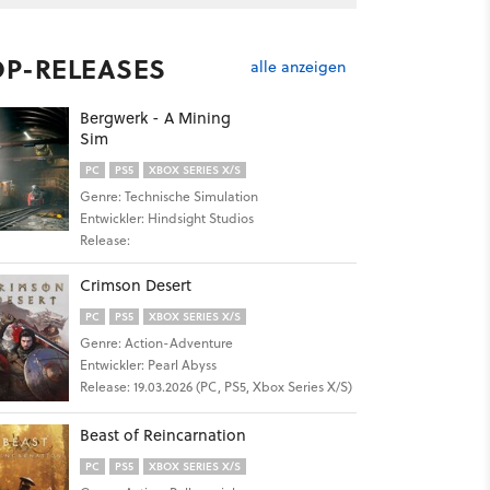
OP-RELEASES
alle anzeigen
Bergwerk - A Mining
Sim
PC
PS5
XBOX SERIES X/S
Genre: Technische Simulation
Entwickler: Hindsight Studios
Release:
Crimson Desert
PC
PS5
XBOX SERIES X/S
Genre: Action-Adventure
Entwickler: Pearl Abyss
Release: 19.03.2026 (PC, PS5, Xbox Series X/S)
Beast of Reincarnation
PC
PS5
XBOX SERIES X/S