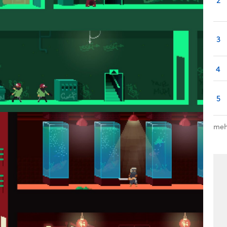
3
4
5
meh