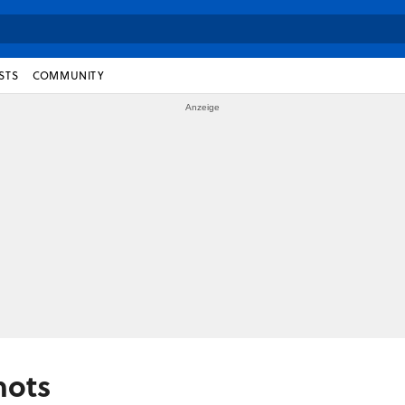
STS
COMMUNITY
hots