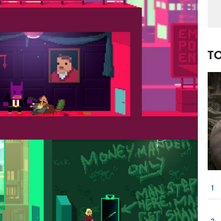
T
1
2