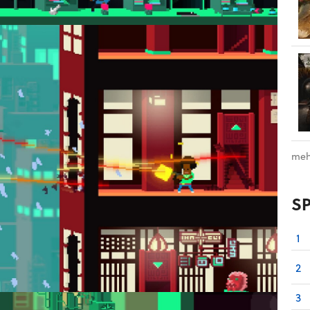
meh
S
1
2
3