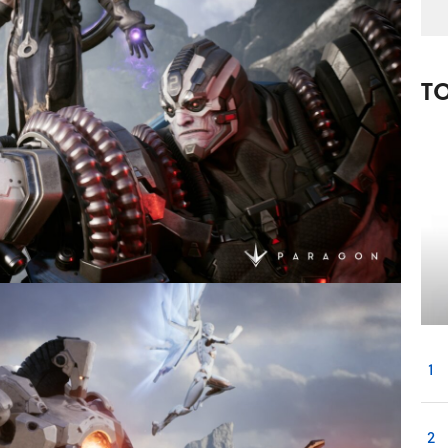
T
1
2