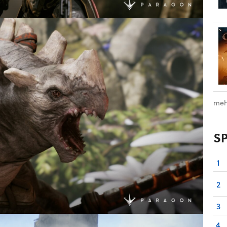
meh
S
1
2
3
4