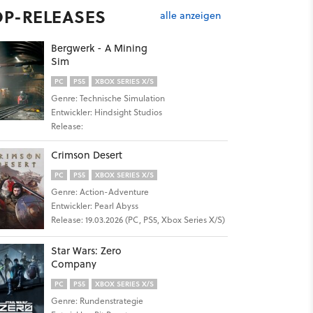
OP-RELEASES
alle anzeigen
Bergwerk - A Mining
Sim
PC
PS5
XBOX SERIES X/S
Genre: Technische Simulation
Entwickler: Hindsight Studios
Release:
Crimson Desert
PC
PS5
XBOX SERIES X/S
Genre: Action-Adventure
Entwickler: Pearl Abyss
Release: 19.03.2026 (PC, PS5, Xbox Series X/S)
Star Wars: Zero
Company
PC
PS5
XBOX SERIES X/S
Genre: Rundenstrategie