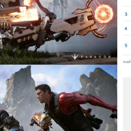
3
4
5
meh