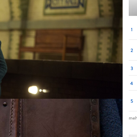
1
2
3
4
5
meh