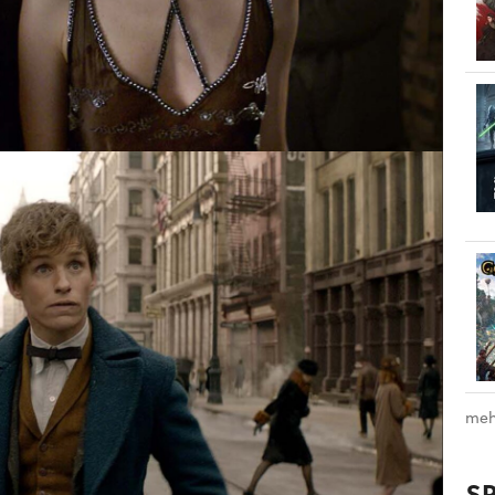
meh
S