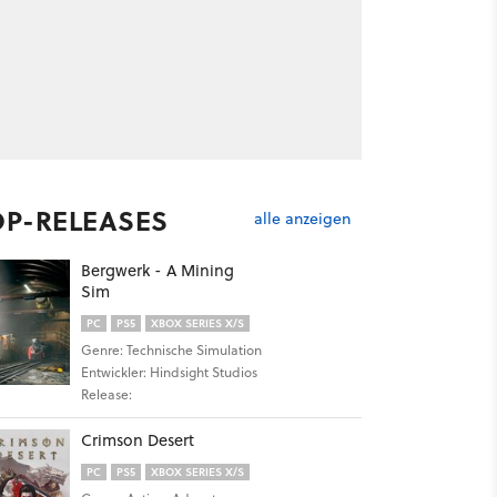
OP-RELEASES
alle anzeigen
Bergwerk - A Mining
Sim
PC
PS5
XBOX SERIES X/S
Genre: Technische Simulation
Entwickler: Hindsight Studios
Release:
Crimson Desert
PC
PS5
XBOX SERIES X/S