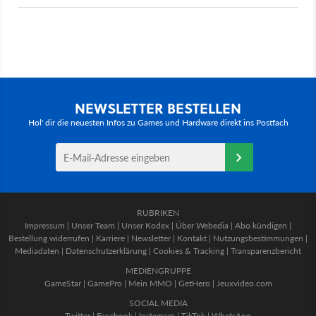
NEWSLETTER BESTELLEN
Hol' dir die neuesten Infos zu Games und Hardware direkt ins Postfach
RUBRIKEN
Impressum
|
Unser Team
|
Unser Kodex
|
Über Webedia
|
Abo kündigen
|
Bestellung widerrufen
|
Karriere
|
Newsletter
|
Kontakt
|
Nutzungsbestimmungen
|
Mediadaten
|
Datenschutzerklärung
|
Cookies & Tracking
|
Transparenzbericht
MEDIENGRUPPE
GameStar
|
GamePro
|
Mein MMO
|
GetHero
|
Jeuxvideo.com
SOCIAL MEDIA
Twitter
|
Facebook
|
Instagram
|
TikTok
|
WhatsApp