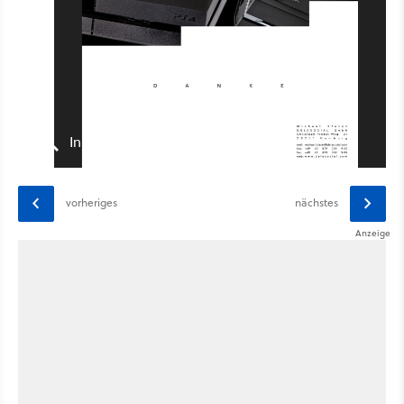
In Originalgröße anzeigen
vorheriges
nächstes