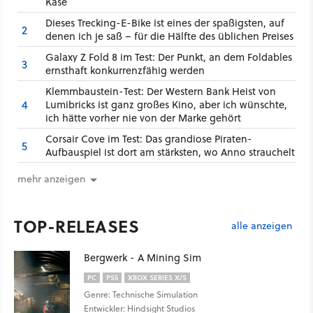
Käse
Dieses Trecking-E-Bike ist eines der spaßigsten, auf
2
denen ich je saß – für die Hälfte des üblichen Preises
Galaxy Z Fold 8 im Test: Der Punkt, an dem Foldables
3
ernsthaft konkurrenzfähig werden
Klemmbaustein-Test: Der Western Bank Heist von
4
Lumibricks ist ganz großes Kino, aber ich wünschte,
ich hätte vorher nie von der Marke gehört
Corsair Cove im Test: Das grandiose Piraten-
5
Aufbauspiel ist dort am stärksten, wo Anno strauchelt
mehr anzeigen
TOP-RELEASES
alle anzeigen
Bergwerk - A Mining Sim
PC
PS5
XBOX SERIES X/S
Genre: Technische Simulation
Entwickler: Hindsight Studios