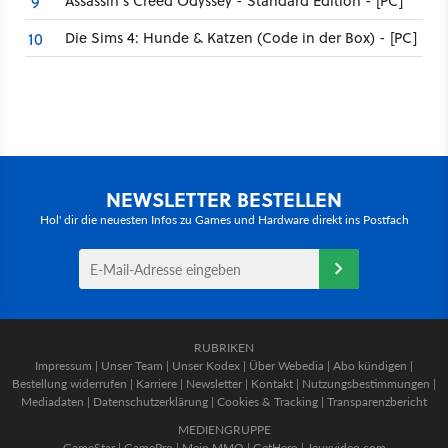
Assassin's Creed Odyssey - Standard Edition - [PC]
9
Die Sims 4: Hunde & Katzen (Code in der Box) - [PC]
10
NEWSLETTER BESTELLEN
Hol' dir die neuesten Infos zu Games und Hardware direkt ins Postfach
RUBRIKEN
Impressum
|
Unser Team
|
Unser Kodex
|
Über Webedia
|
Abo kündigen
|
Bestellung widerrufen
|
Karriere
|
Newsletter
|
Kontakt
|
Nutzungsbestimmungen
|
Mediadaten
|
Datenschutzerklärung
|
Cookies & Tracking
|
Transparenzbericht
MEDIENGRUPPE
GameStar
|
GamePro
|
Mein MMO
|
GetHero
|
Jeuxvideo.com