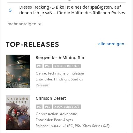
Dieses Trecking-E-Bike ist eines der spaßigsten, auf
5
denen ich je saß – für die Hälfte des üblichen Preises
mehr anzeigen
TOP-RELEASES
alle anzeigen
Bergwerk - A Mining Sim
PC
PS5
XBOX SERIES X/S
Genre: Technische Simulation
Entwickler: Hindsight Studios
Release:
Crimson Desert
PC
PS5
XBOX SERIES X/S
Genre: Action-Adventure
Entwickler: Pearl Abyss
Release: 19.03.2026 (PC, PS5, Xbox Series X/S)