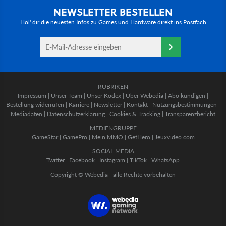
NEWSLETTER BESTELLEN
Hol' dir die neuesten Infos zu Games und Hardware direkt ins Postfach
RUBRIKEN
Impressum
|
Unser Team
|
Unser Kodex
|
Über Webedia
|
Abo kündigen
|
Bestellung widerrufen
|
Karriere
|
Newsletter
|
Kontakt
|
Nutzungsbestimmungen
|
Mediadaten
|
Datenschutzerklärung
|
Cookies & Tracking
|
Transparenzbericht
MEDIENGRUPPE
GameStar
|
GamePro
|
Mein MMO
|
GetHero
|
Jeuxvideo.com
SOCIAL MEDIA
Twitter
|
Facebook
|
Instagram
|
TikTok
|
WhatsApp
Copyright © Webedia - alle Rechte vorbehalten