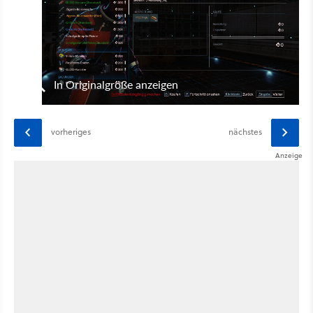
In Originalgröße anzeigen
vorheriges
nächstes