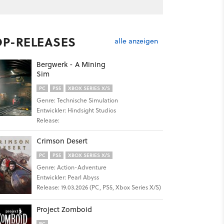
OP-RELEASES
alle anzeigen
Bergwerk - A Mining
Sim
PC
PS5
XBOX SERIES X/S
Genre: Technische Simulation
Entwickler: Hindsight Studios
Release:
Crimson Desert
PC
PS5
XBOX SERIES X/S
Genre: Action-Adventure
Entwickler: Pearl Abyss
Release: 19.03.2026 (PC, PS5, Xbox Series X/S)
Project Zomboid
PC