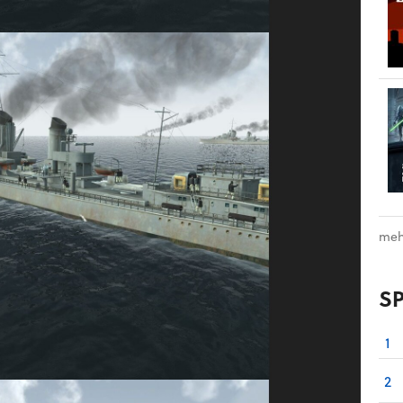
meh
S
1
2