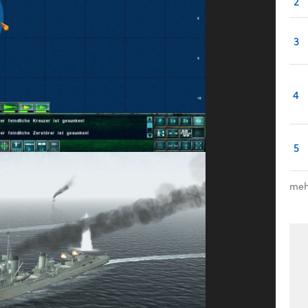
2
3
4
5
meh