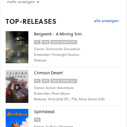
mehr anzeigen
TOP-RELEASES
alle anzeigen
Bergwerk - A Mining Sim
PC
PS5
XBOX SERIES X/S
Genre: Technische Simulation
Entwickler: Hindsight Studios
Release:
Crimson Desert
PC
PS5
XBOX SERIES X/S
Genre: Action-Adventure
Entwickler: Pearl Abyss
Release: 19.03.2026 (PC, PS5, Xbox Series X/S)
Spiritstead
PC
Genre: Aufbau-Strategie