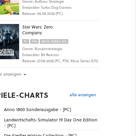
Genre: Aufbau-Strategie
Entwickler: Turbo Dog Games
Release: 06.08.2026 (PC)
Star Wars: Zero
Company
PC
PS5
XBOX SERIES X/S
Genre: Rundenstrategie
Entwickler: Bit Reactor
Release: 27.08.2026 (PC, PS5, Xbox Series X/S)
r anzeigen
PIELE-CHARTS
alle anzeigen
Anno 1800 Sonderausgabe - [PC]
Landwirtschafts-Simulator 19 Day One Edition
- [PC]
Die Siedler History Collection - [PC]