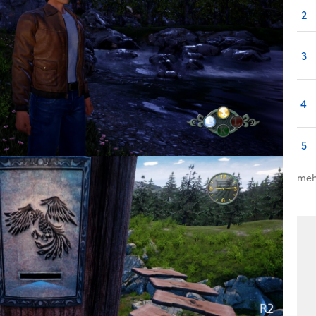
2
3
4
5
meh