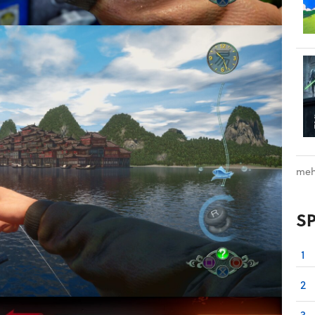
meh
S
1
2