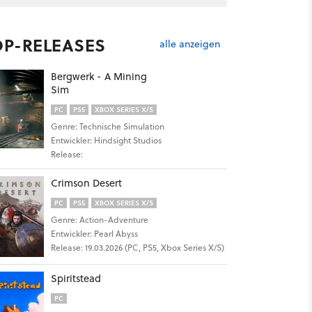
OP-RELEASES
alle anzeigen
Bergwerk - A Mining
Sim
PC
PS5
XBOX SERIES X/S
Genre: Technische Simulation
Entwickler: Hindsight Studios
Release:
Crimson Desert
PC
PS5
XBOX SERIES X/S
Genre: Action-Adventure
Entwickler: Pearl Abyss
Release: 19.03.2026 (PC, PS5, Xbox Series X/S)
Spiritstead
PC