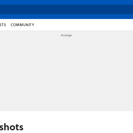
STS
COMMUNITY
nshots