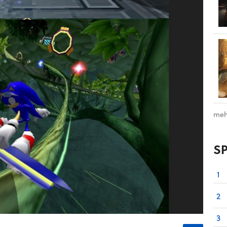
meh
S
1
2
3