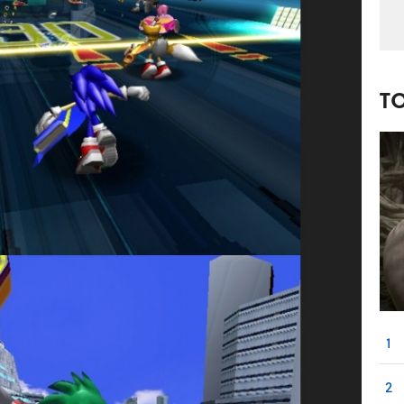
T
1
2