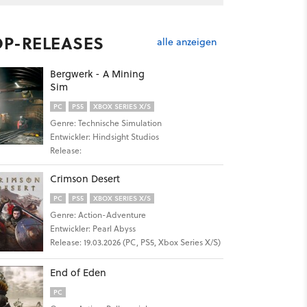
OP-RELEASES
alle anzeigen
Bergwerk - A Mining
Sim
PC
PS5
XBOX SERIES X/S
Genre: Technische Simulation
Entwickler: Hindsight Studios
Release:
Crimson Desert
PC
PS5
XBOX SERIES X/S
Genre: Action-Adventure
Entwickler: Pearl Abyss
Release: 19.03.2026 (PC, PS5, Xbox Series X/S)
End of Eden
PC