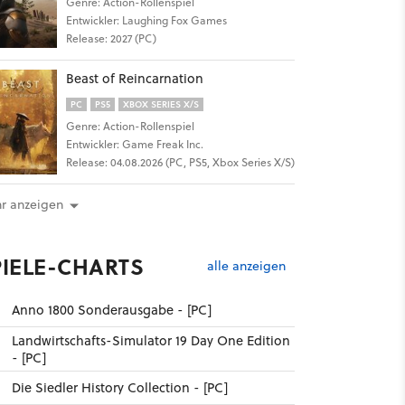
Genre: Action-Rollenspiel
Entwickler: Laughing Fox Games
Release: 2027 (PC)
Beast of Reincarnation
PC
PS5
XBOX SERIES X/S
Genre: Action-Rollenspiel
Entwickler: Game Freak Inc.
Release: 04.08.2026 (PC, PS5, Xbox Series X/S)
r anzeigen
PIELE-CHARTS
alle anzeigen
Anno 1800 Sonderausgabe - [PC]
Landwirtschafts-Simulator 19 Day One Edition
- [PC]
Die Siedler History Collection - [PC]