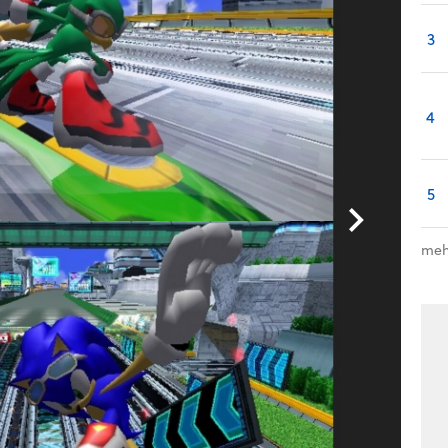
3
4
5
meh