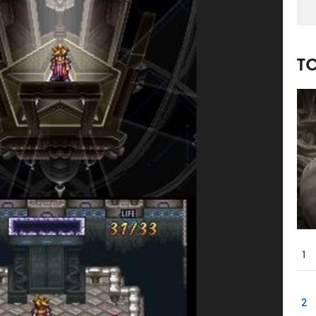
T
1
2