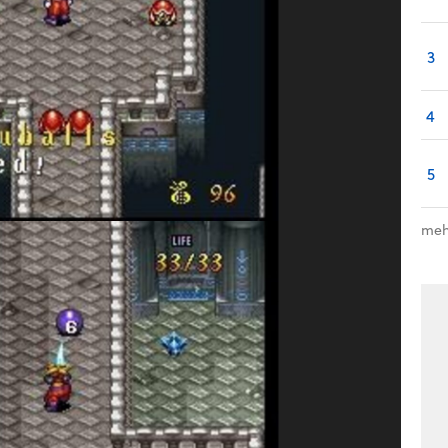
3
4
5
meh