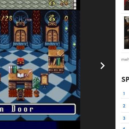
meh
S
1
2
3
4