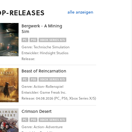
OP-RELEASES
alle anzeigen
Bergwerk - A Mining
Sim
PC
PS5
XBOX SERIES X/S
Genre: Technische Simulation
Entwickler: Hindsight Studios
Release:
Beast of Reincarnation
PC
PS5
XBOX SERIES X/S
Genre: Action-Rollenspiel
Entwickler: Game Freak Inc.
Release: 04.08.2026 (PC, PS5, Xbox Series X/S)
Crimson Desert
PC
PS5
XBOX SERIES X/S
Genre: Action-Adventure