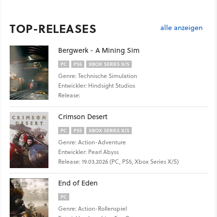
TOP-RELEASES
alle anzeigen
Bergwerk - A Mining Sim
PC
PS5
XBOX SERIES X/S
Genre: Technische Simulation
Entwickler: Hindsight Studios
Release:
Crimson Desert
PC
PS5
XBOX SERIES X/S
Genre: Action-Adventure
Entwickler: Pearl Abyss
Release: 19.03.2026 (PC, PS5, Xbox Series X/S)
End of Eden
PC
Genre: Action-Rollenspiel