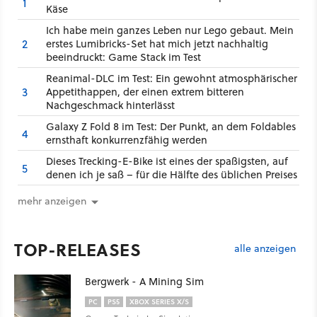
1
Käse
Ich habe mein ganzes Leben nur Lego gebaut. Mein
2
erstes Lumibricks-Set hat mich jetzt nachhaltig
beeindruckt: Game Stack im Test
Reanimal-DLC im Test: Ein gewohnt atmosphärischer
3
Appetithappen, der einen extrem bitteren
Nachgeschmack hinterlässt
Galaxy Z Fold 8 im Test: Der Punkt, an dem Foldables
4
ernsthaft konkurrenzfähig werden
Dieses Trecking-E-Bike ist eines der spaßigsten, auf
5
denen ich je saß – für die Hälfte des üblichen Preises
mehr anzeigen
TOP-RELEASES
alle anzeigen
Bergwerk - A Mining Sim
PC
PS5
XBOX SERIES X/S