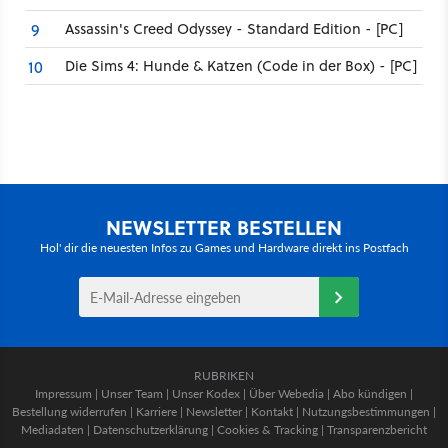
Assassin's Creed Odyssey - Standard Edition - [PC]
9
Die Sims 4: Hunde & Katzen (Code in der Box) - [PC]
10
NEWSLETTER BESTELLEN
Hol' dir die neuesten Infos zu Games und Hardware direkt ins Postfach
RUBRIKEN
Impressum
|
Unser Team
|
Unser Kodex
|
Über Webedia
|
Abo kündigen
|
Bestellung widerrufen
|
Karriere
|
Newsletter
|
Kontakt
|
Nutzungsbestimmungen
|
Mediadaten
|
Datenschutzerklärung
|
Cookies & Tracking
|
Transparenzbericht