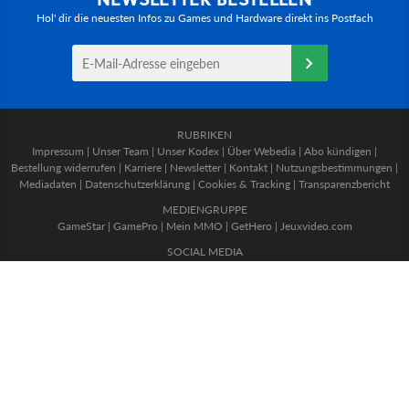
Hol' dir die neuesten Infos zu Games und Hardware direkt ins Postfach
RUBRIKEN
Impressum
|
Unser Team
|
Unser Kodex
|
Über Webedia
|
Abo kündigen
|
Bestellung widerrufen
|
Karriere
|
Newsletter
|
Kontakt
|
Nutzungsbestimmungen
|
Mediadaten
|
Datenschutzerklärung
|
Cookies & Tracking
|
Transparenzbericht
MEDIENGRUPPE
GameStar
|
GamePro
|
Mein MMO
|
GetHero
|
Jeuxvideo.com
SOCIAL MEDIA
Twitter
|
Facebook
|
Instagram
|
TikTok
|
WhatsApp
Copyright © Webedia - alle Rechte vorbehalten