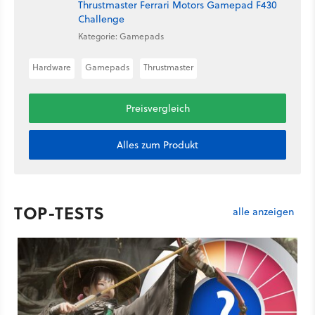
Thrustmaster Ferrari Motors Gamepad F430
Challenge
Kategorie: Gamepads
Hardware
Gamepads
Thrustmaster
Preisvergleich
Alles zum Produkt
TOP-TESTS
alle anzeigen