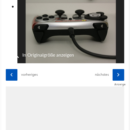
In Originalgröße anzeigen
vorheriges
nächstes