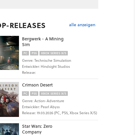
OP-RELEASES
alle anzeigen
Bergwerk - A Mining
Sim
PC
PS5
XBOX SERIES X/S
Genre: Technische Simulation
Entwickler: Hindsight Studios
Release:
Crimson Desert
PC
PS5
XBOX SERIES X/S
Genre: Action-Adventure
Entwickler: Pearl Abyss
Release: 19.03.2026 (PC, PS5, Xbox Series X/S)
Star Wars: Zero
Company