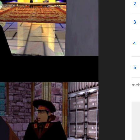
2
3
4
5
meh