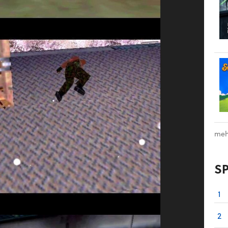
meh
S
1
2