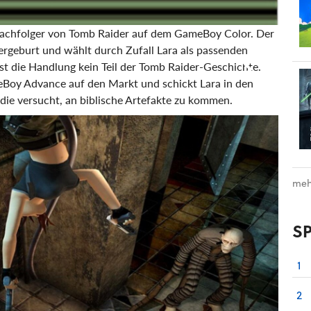
Nachfolger von Tomb Raider auf dem GameBoy Color. Der
rgeburt und wählt durch Zufall Lara als passenden
ist die Handlung kein Teil der Tomb Raider-Geschichte.
oy Advance auf den Markt und schickt Lara in den
ie versucht, an biblische Artefakte zu kommen.
meh
S
1
2