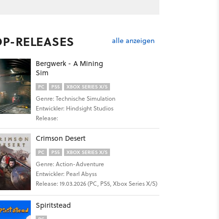
OP-RELEASES
alle anzeigen
Bergwerk - A Mining
Sim
PC
PS5
XBOX SERIES X/S
Genre: Technische Simulation
Entwickler: Hindsight Studios
Release:
Crimson Desert
PC
PS5
XBOX SERIES X/S
Genre: Action-Adventure
Entwickler: Pearl Abyss
Release: 19.03.2026 (PC, PS5, Xbox Series X/S)
Spiritstead