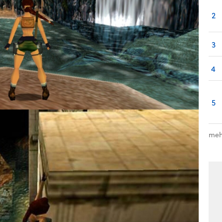
2
3
4
5
meh