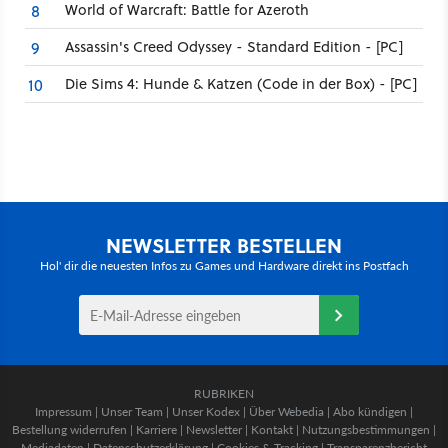
World of Warcraft: Battle for Azeroth
8
Assassin's Creed Odyssey - Standard Edition - [PC]
9
Die Sims 4: Hunde & Katzen (Code in der Box) - [PC]
10
NEWSLETTER BESTELLEN
Hol' dir die neuesten Infos zu Games und Hardware direkt ins Postfach
RUBRIKEN
Impressum
|
Unser Team
|
Unser Kodex
|
Über Webedia
|
Abo kündigen
|
Bestellung widerrufen
|
Karriere
|
Newsletter
|
Kontakt
|
Nutzungsbestimmungen
|
Mediadaten
|
Datenschutzerklärung
|
Cookies & Tracking
|
Transparenzbericht