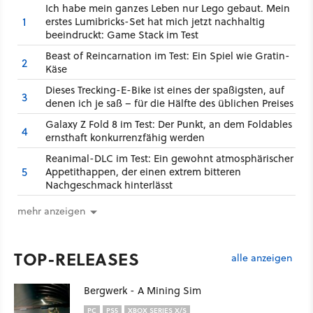
Ich habe mein ganzes Leben nur Lego gebaut. Mein
1
erstes Lumibricks-Set hat mich jetzt nachhaltig
beeindruckt: Game Stack im Test
Beast of Reincarnation im Test: Ein Spiel wie Gratin-
2
Käse
Dieses Trecking-E-Bike ist eines der spaßigsten, auf
3
denen ich je saß – für die Hälfte des üblichen Preises
Galaxy Z Fold 8 im Test: Der Punkt, an dem Foldables
4
ernsthaft konkurrenzfähig werden
Reanimal-DLC im Test: Ein gewohnt atmosphärischer
5
Appetithappen, der einen extrem bitteren
Nachgeschmack hinterlässt
mehr anzeigen
TOP-RELEASES
alle anzeigen
Bergwerk - A Mining Sim
PC
PS5
XBOX SERIES X/S