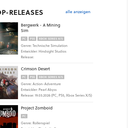
OP-RELEASES
alle anzeigen
Bergwerk - A Mining
Sim
PC
PS5
XBOX SERIES X/S
Genre: Technische Simulation
Entwickler: Hindsight Studios
Release:
Crimson Desert
PC
PS5
XBOX SERIES X/S
Genre: Action-Adventure
Entwickler: Pearl Abyss
Release: 19.03.2026 (PC, PS5, Xbox Series X/S)
Project Zomboid
PC
Genre: Rollenspiel