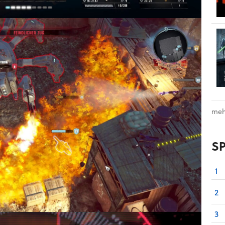
meh
S
1
2
3