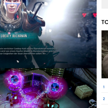
T
1
2