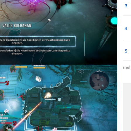
3
4
5
meh