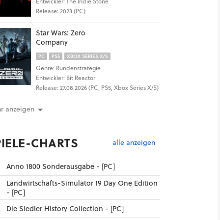
Entwickler: The Indie Stone
Release: 2023 (PC)
Star Wars: Zero
Company
PC
PS5
XBOX SERIES X/S
Genre: Rundenstrategie
Entwickler: Bit Reactor
Release: 27.08.2026 (PC, PS5, Xbox Series X/S)
r anzeigen
PIELE-CHARTS
alle anzeigen
Anno 1800 Sonderausgabe - [PC]
Landwirtschafts-Simulator 19 Day One Edition
- [PC]
Die Siedler History Collection - [PC]