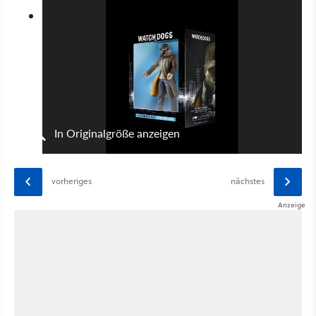
In Originalgröße anzeigen
vorheriges
nächstes