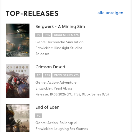
TOP-RELEASES
alle anzeigen
Bergwerk - A Mining Sim
PC
PS5
XBOX SERIES X/S
Genre: Technische Simulation
Entwickler: Hindsight Studios
Release:
Crimson Desert
PC
PS5
XBOX SERIES X/S
Genre: Action-Adventure
Entwickler: Pearl Abyss
Release: 19.03.2026 (PC, PS5, Xbox Series X/S)
End of Eden
PC
Genre: Action-Rollenspiel
Entwickler: Laughing Fox Games