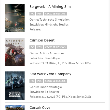
Bergwerk - A Mining Sim
PC
PS5
XBOX SERIES X/S
Genre: Technische Simulation
Entwickler: Hindsight Studios
Release:
Crimson Desert
PC
PS5
XBOX SERIES X/S
Genre: Action-Adventure
Entwickler: Pearl Abyss
Release: 19.03.2026 (PC, PS5, Xbox Series X/S)
Star Wars: Zero Company
PC
PS5
XBOX SERIES X/S
Genre: Rundenstrategie
Entwickler: Bit Reactor
Release: 27.08.2026 (PC, PS5, Xbox Series X/S)
Corsair Cove