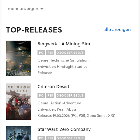
mehr anzeigen
TOP-RELEASES
alle anzeigen
Bergwerk - A Mining Sim
PC
PS5
XBOX SERIES X/S
Genre: Technische Simulation
Entwickler: Hindsight Studios
Release:
Crimson Desert
PC
PS5
XBOX SERIES X/S
Genre: Action-Adventure
Entwickler: Pearl Abyss
Release: 19.03.2026 (PC, PS5, Xbox Series X/S)
Star Wars: Zero Company
PC
PS5
XBOX SERIES X/S