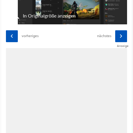
In Originalgröße anzeigen
vorheriges
nächstes