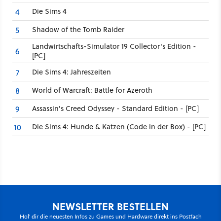
Die Sims 4
4
Shadow of the Tomb Raider
5
Landwirtschafts-Simulator 19 Collector's Edition -
6
[PC]
Die Sims 4: Jahreszeiten
7
World of Warcraft: Battle for Azeroth
8
Assassin's Creed Odyssey - Standard Edition - [PC]
9
Die Sims 4: Hunde & Katzen (Code in der Box) - [PC]
10
NEWSLETTER BESTELLEN
Hol' dir die neuesten Infos zu Games und Hardware direkt ins Postfach