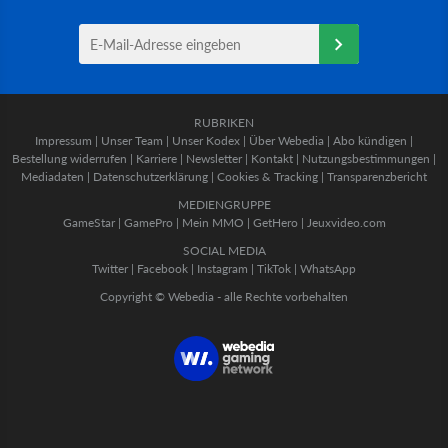
RUBRIKEN
Impressum
|
Unser Team
|
Unser Kodex
|
Über Webedia
|
Abo kündigen
|
Bestellung widerrufen
|
Karriere
|
Newsletter
|
Kontakt
|
Nutzungsbestimmungen
|
Mediadaten
|
Datenschutzerklärung
|
Cookies & Tracking
|
Transparenzbericht
MEDIENGRUPPE
GameStar
|
GamePro
|
Mein MMO
|
GetHero
|
Jeuxvideo.com
SOCIAL MEDIA
Twitter
|
Facebook
|
Instagram
|
TikTok
|
WhatsApp
Copyright © Webedia - alle Rechte vorbehalten