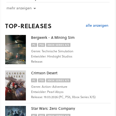
mehr anzeigen
TOP-RELEASES
alle anzeigen
Bergwerk - A Mining Sim
PC
PS5
XBOX SERIES X/S
Genre: Technische Simulation
Entwickler: Hindsight Studios
Release:
Crimson Desert
PC
PS5
XBOX SERIES X/S
Genre: Action-Adventure
Entwickler: Pearl Abyss
Release: 19.03.2026 (PC, PS5, Xbox Series X/S)
Star Wars: Zero Company
PC
PS5
XBOX SERIES X/S