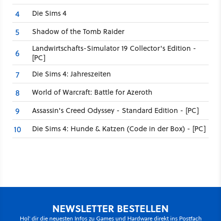
Die Sims 4
4
Shadow of the Tomb Raider
5
Landwirtschafts-Simulator 19 Collector's Edition -
6
[PC]
Die Sims 4: Jahreszeiten
7
World of Warcraft: Battle for Azeroth
8
Assassin's Creed Odyssey - Standard Edition - [PC]
9
Die Sims 4: Hunde & Katzen (Code in der Box) - [PC]
10
NEWSLETTER BESTELLEN
Hol' dir die neuesten Infos zu Games und Hardware direkt ins Postfach