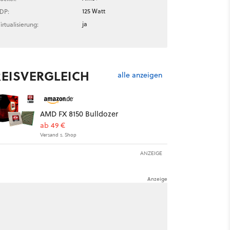
125 Watt
DP:
ja
irtualisierung:
REISVERGLEICH
alle anzeigen
AMD FX 8150 Bulldozer
ab 49 €
Versand s. Shop
ANZEIGE