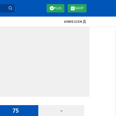
PLUS
SHOP
ANMELDEN
75
-