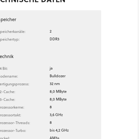
Speicher
2
peicherkanäle:
DDR3
peichertyp:
echnik
ja
4 Bit:
Bulldozer
odename:
32 nm
ertigungsprozess:
8,0 MByte
2-Cache:
8,0 MByte
3-Cache:
8
rozessorkerne:
3,6 GHz
rozessortakt:
8
rozessor-Threads:
bis 4,2 GHz
rozessor-Turbo:
AM3+
ockel: