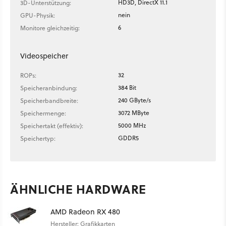
HD3D, DirectX 11.1
3D-Unterstützung:
nein
GPU-Physik:
6
Monitore gleichzeitig:
Videospeicher
32
ROPs:
384 Bit
Speicheranbindung:
240 GByte/s
Speicherbandbreite:
3072 MByte
Speichermenge:
5000 MHz
Speichertakt (effektiv):
GDDR5
Speichertyp:
ÄHNLICHE HARDWARE
AMD Radeon RX 480
Hersteller: Grafikkarten