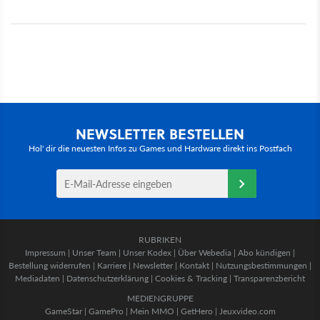
NEWSLETTER BESTELLEN
Hol' dir die neuesten Infos zu Games und Hardware direkt ins Postfach
RUBRIKEN
Impressum
|
Unser Team
|
Unser Kodex
|
Über Webedia
|
Abo kündigen
|
Bestellung widerrufen
|
Karriere
|
Newsletter
|
Kontakt
|
Nutzungsbestimmungen
|
Mediadaten
|
Datenschutzerklärung
|
Cookies & Tracking
|
Transparenzbericht
MEDIENGRUPPE
GameStar
|
GamePro
|
Mein MMO
|
GetHero
|
Jeuxvideo.com