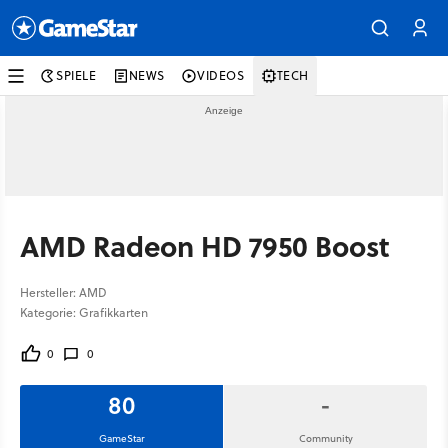
SPIELE
NEWS
VIDEOS
TECH
AMD Radeon HD 7950 Boost
Hersteller: AMD
Kategorie: Grafikkarten
0
0
80
-
GameStar
Community