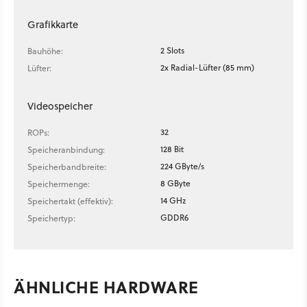
Grafikkarte
2 Slots
Bauhöhe:
2x Radial-Lüfter (85 mm)
Lüfter:
Videospeicher
32
ROPs:
128 Bit
Speicheranbindung:
224 GByte/s
Speicherbandbreite:
8 GByte
Speichermenge:
14 GHz
Speichertakt (effektiv):
GDDR6
Speichertyp:
ÄHNLICHE HARDWARE