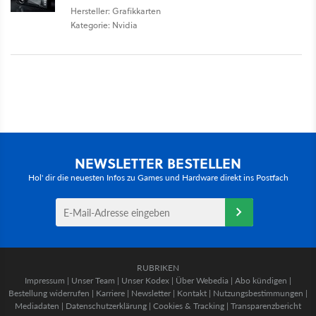
Hersteller: Grafikkarten
Kategorie: Nvidia
NEWSLETTER BESTELLEN
Hol' dir die neuesten Infos zu Games und Hardware direkt ins Postfach
RUBRIKEN
Impressum
|
Unser Team
|
Unser Kodex
|
Über Webedia
|
Abo kündigen
|
Bestellung widerrufen
|
Karriere
|
Newsletter
|
Kontakt
|
Nutzungsbestimmungen
|
Mediadaten
|
Datenschutzerklärung
|
Cookies & Tracking
|
Transparenzbericht