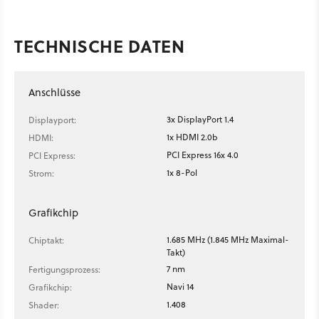
TECHNISCHE DATEN
Anschlüsse
3x DisplayPort 1.4
Displayport:
1x HDMI 2.0b
HDMI:
PCI Express 16x 4.0
PCI Express:
1x 8-Pol
Strom:
Grafikchip
1.685 MHz (1.845 MHz Maximal-
Chiptakt:
Takt)
7 nm
Fertigungsprozess:
Navi 14
Grafikchip:
1.408
Shader: