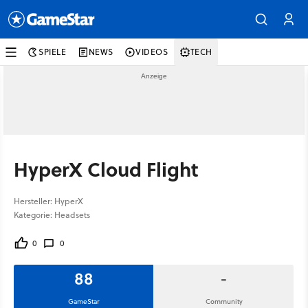
SPIELE
NEWS
VIDEOS
TECH
HyperX Cloud Flight
Hersteller: HyperX
Kategorie: Headsets
0
0
88
-
GameStar
Community