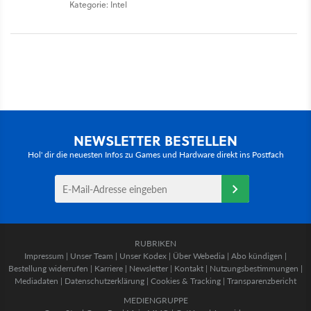
Kategorie: Intel
NEWSLETTER BESTELLEN
Hol' dir die neuesten Infos zu Games und Hardware direkt ins Postfach
RUBRIKEN
Impressum
|
Unser Team
|
Unser Kodex
|
Über Webedia
|
Abo kündigen
|
Bestellung widerrufen
|
Karriere
|
Newsletter
|
Kontakt
|
Nutzungsbestimmungen
|
Mediadaten
|
Datenschutzerklärung
|
Cookies & Tracking
|
Transparenzbericht
MEDIENGRUPPE