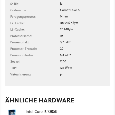
ja
64 Bit:
Comet Lake S
Codename:
14 nm
Fertigungsprozess:
10x 256 KByte
L2-Cache:
20 MByte
L3-Cache:
10
Prozessorkerne:
3,7 GHz
Prozessortakt:
20
Prozessor-Threads:
5,3 GHz
Prozessor-Turbo:
1200
Sockel:
125 Watt
TDP:
ja
Virtualisierung:
ÄHNLICHE HARDWARE
Intel Core i3 7350K