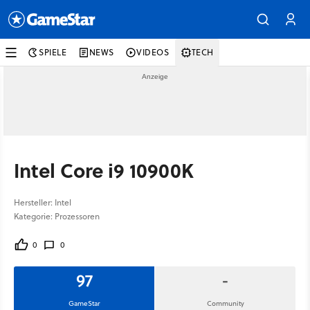
SPIELE
NEWS
VIDEOS
TECH
Intel Core i9 10900K
Hersteller: Intel
Kategorie: Prozessoren
0
0
97
-
GameStar
Community