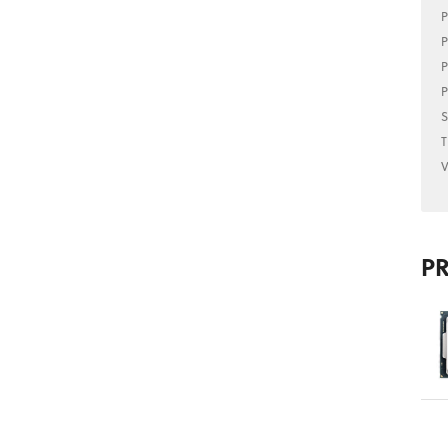
P
P
P
P
S
T
V
P