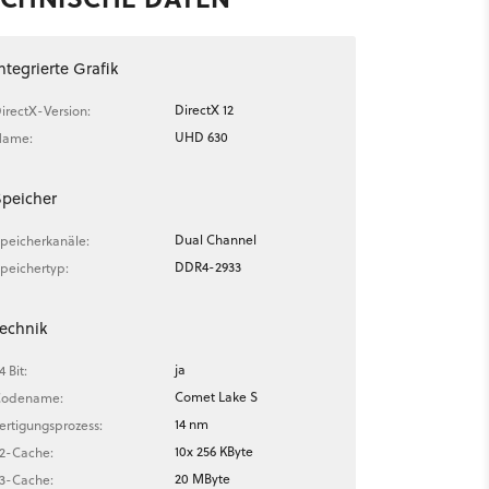
ntegrierte Grafik
DirectX 12
irectX-Version:
UHD 630
Name:
Speicher
Dual Channel
peicherkanäle:
DDR4-2933
peichertyp:
echnik
ja
4 Bit:
Comet Lake S
odename:
14 nm
ertigungsprozess:
10x 256 KByte
2-Cache:
20 MByte
3-Cache: