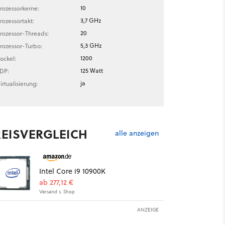
10
rozessorkerne:
3,7 GHz
rozessortakt:
20
rozessor-Threads:
5,3 GHz
rozessor-Turbo:
1200
ockel:
125 Watt
DP:
ja
irtualisierung:
REISVERGLEICH
alle anzeigen
Intel Core i9 10900K
ab 277,12 €
Versand s. Shop
ANZEIGE