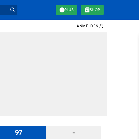
PLUS
SHOP
ANMELDEN
97
-