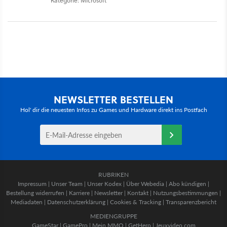
Kategorie: Microsoft
NEWSLETTER BESTELLEN
Hol' dir die neuesten Infos zu Games und Hardware direkt ins Postfach
RUBRIKEN
Impressum
|
Unser Team
|
Unser Kodex
|
Über Webedia
|
Abo kündigen
|
Bestellung widerrufen
|
Karriere
|
Newsletter
|
Kontakt
|
Nutzungsbestimmungen
|
Mediadaten
|
Datenschutzerklärung
|
Cookies & Tracking
|
Transparenzbericht
MEDIENGRUPPE
GameStar
|
GamePro
|
Mein MMO
|
GetHero
|
Jeuxvideo.com