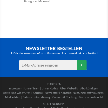
Kategorie: Microsoft
NEWSLETTER BESTELLEN
Hol' dir die neuesten Infos zu Games und Hardware direkt ins Postfach
RUBRIKEN
Impressum
|
Unser Team
|
Unser Kodex
|
Über Webedia
|
Abo kündigen
|
Bestellung widerrufen
|
Karriere
|
Newsletter
|
Kontakt
|
Nutzungsbestimmungen
|
Mediadaten
|
Datenschutzerklärung
|
Cookies & Tracking
|
Transparenzbericht
MEDIENGRUPPE