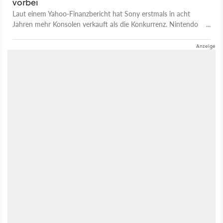
vorbei
Laut einem Yahoo-Finanzbericht hat Sony erstmals in acht
Jahren mehr Konsolen verkauft als die Konkurrenz. Nintendo
muss sich wegen der schwachen Wii-U-Verkäufe und dem
zurückgehenden 3DS-Absatz nach jahrelanger Dominanz auf
Platz 2 zufrieden geben.