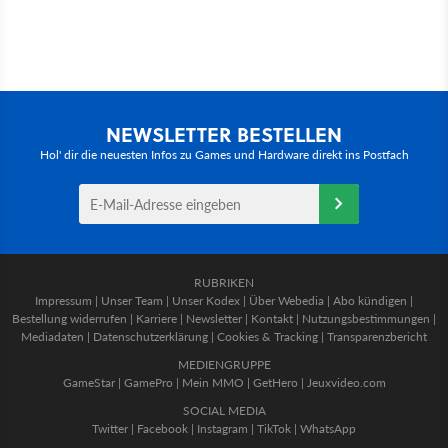
NEWSLETTER BESTELLEN
Hol' dir die neuesten Infos zu Games und Hardware direkt ins Postfach
RUBRIKEN
Impressum
|
Unser Team
|
Unser Kodex
|
Über Webedia
|
Abo kündigen
|
Bestellung widerrufen
|
Karriere
|
Newsletter
|
Kontakt
|
Nutzungsbestimmungen
|
Mediadaten
|
Datenschutzerklärung
|
Cookies & Tracking
|
Transparenzbericht
MEDIENGRUPPE
GameStar
|
GamePro
|
Mein MMO
|
GetHero
|
Jeuxvideo.com
SOCIAL MEDIA
Twitter
|
Facebook
|
Instagram
|
TikTok
|
WhatsApp